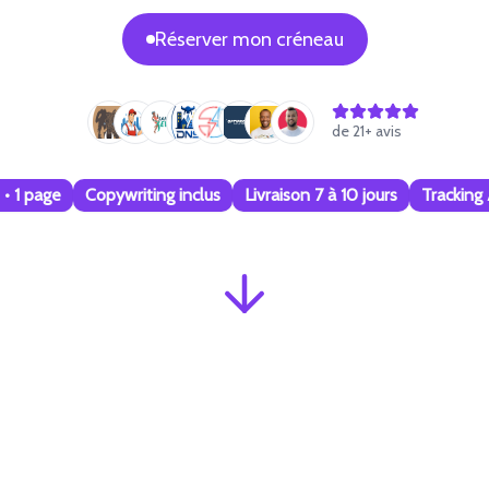
Réserver mon créneau
de
21
+ avis
f • 1 page
Copywriting inclus
Livraison 7 à 10 jours
Tracking 