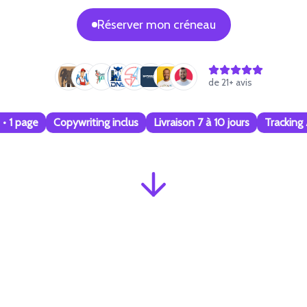
Réserver mon créneau
de
21
+ avis
f • 1 page
Copywriting inclus
Livraison 7 à 10 jours
Tracking 