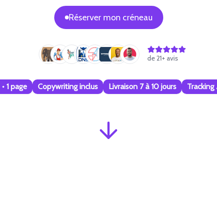
Réserver mon créneau
de
21
+ avis
f • 1 page
Copywriting inclus
Livraison 7 à 10 jours
Tracking 