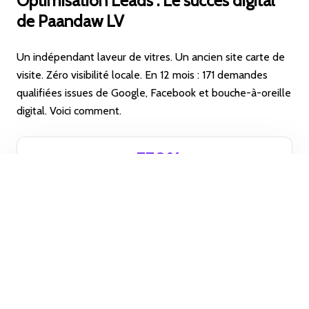
Optimisation Leads : Le succès digital
de Paandaw LV
Un indépendant laveur de vitres. Un ancien site carte de
visite. Zéro visibilité locale. En 12 mois : 171 demandes
qualifiées issues de Google, Facebook et bouche-à-oreille
digital. Voici comment.
+770%
de leads
171
demandes
0€
de budget publicitaire