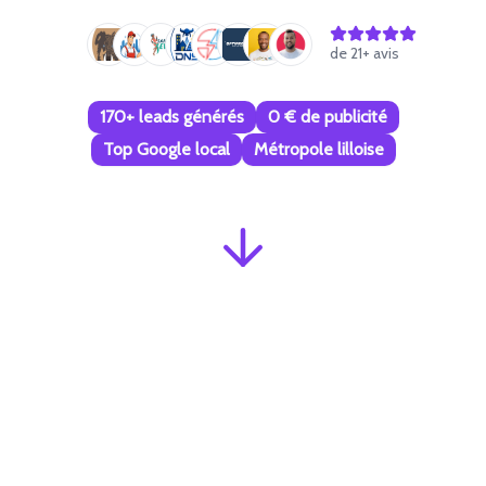
de
21
+ avis
170+ leads générés
0 € de publicité
Top Google local
Métropole lilloise