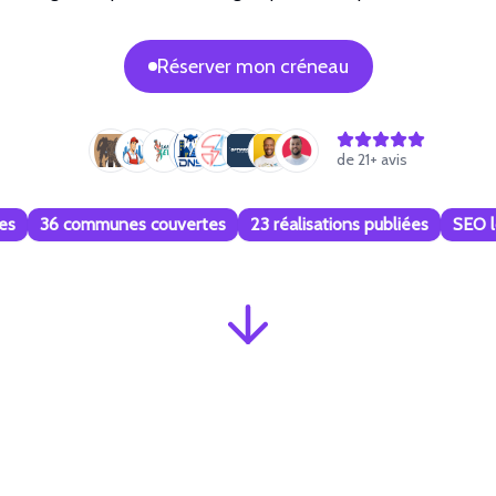
Réserver mon créneau
de
21
+ avis
es
36 communes couvertes
23 réalisations publiées
SEO l