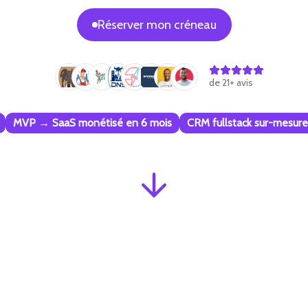
Réserver mon créneau
de
21
+ avis
MVP → SaaS monétisé en 6 mois
CRM fullstack sur-mesure