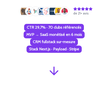
de
21
+ avis
CTR 29,7% · 70 clubs référencés
MVP → SaaS monétisé en 6 mois
CRM fullstack sur-mesure
Stack Next.js · Payload · Stripe