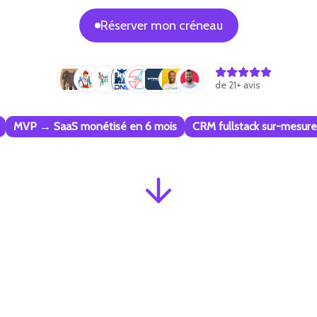
Réserver mon créneau
de
21
+ avis
MVP → SaaS monétisé en 6 mois
CRM fullstack sur-mesure