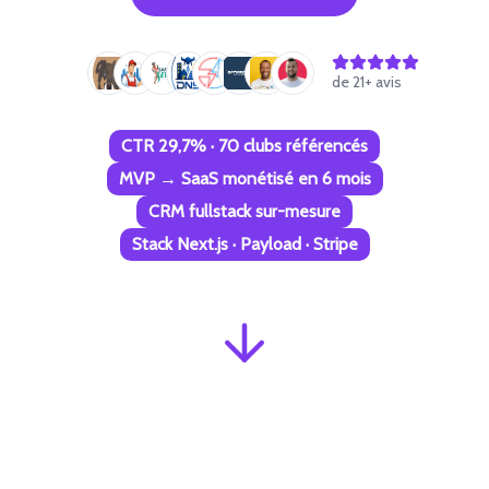
de
21
+ avis
CTR 29,7% · 70 clubs référencés
MVP → SaaS monétisé en 6 mois
CRM fullstack sur-mesure
Stack Next.js · Payload · Stripe