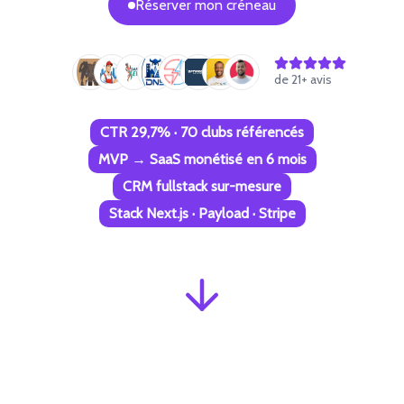
Réserver mon créneau
de
21
+ avis
CTR 29,7% · 70 clubs référencés
MVP → SaaS monétisé en 6 mois
CRM fullstack sur-mesure
Stack Next.js · Payload · Stripe